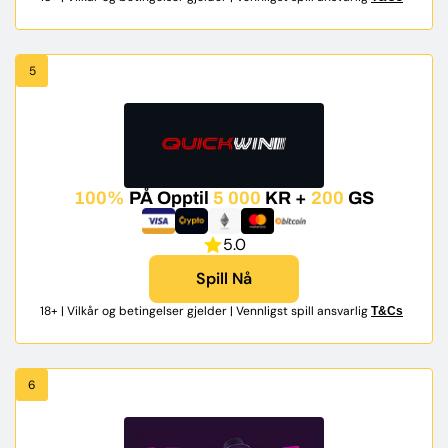
5
100%
PÅ Opptil
5 000
KR +
200
GS
5.0
Spill Nå
18+ | Vilkår og betingelser gjelder | Vennligst spill ansvarlig
T&Cs
6