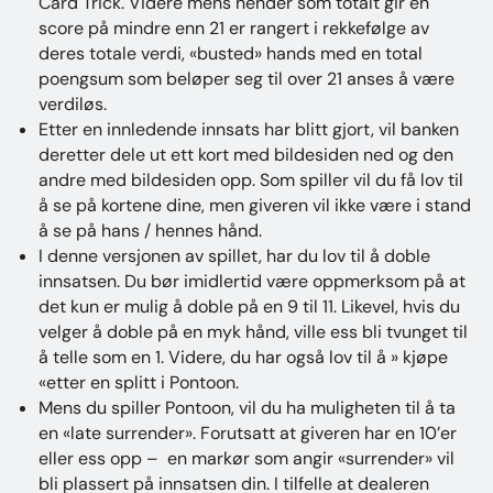
Card Trick. Videre mens hender som totalt gir en
score på mindre enn 21 er rangert i rekkefølge av
deres totale verdi, «busted» hands med en total
poengsum som beløper seg til over 21 anses å være
verdiløs.
Etter en innledende innsats har blitt gjort, vil banken
deretter dele ut ett kort med bildesiden ned og den
andre med bildesiden opp. Som spiller vil du få lov til
å se på kortene dine, men giveren vil ikke være i stand
å se på hans / hennes hånd.
I denne versjonen av spillet, har du lov til å doble
innsatsen. Du bør imidlertid være oppmerksom på at
det kun er mulig å doble på en 9 til 11. Likevel, hvis du
velger å doble på en myk hånd, ville ess bli tvunget til
å telle som en 1. Videre, du har også lov til å » kjøpe
«etter en splitt i Pontoon.
Mens du spiller Pontoon, vil du ha muligheten til å ta
en «late surrender». Forutsatt at giveren har en 10’er
eller ess opp – en markør som angir «surrender» vil
bli plassert på innsatsen din. I tilfelle at dealeren