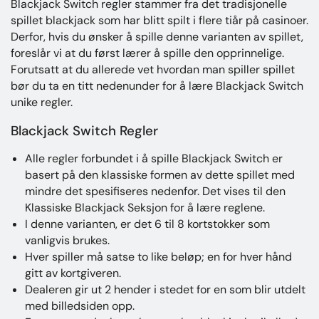
Blackjack Switch regler stammer fra det tradisjonelle
spillet blackjack som har blitt spilt i flere tiår på casinoer.
Derfor, hvis du ønsker å spille denne varianten av spillet,
foreslår vi at du først lærer å spille den opprinnelige.
Forutsatt at du allerede vet hvordan man spiller spillet
bør du ta en titt nedenunder for å lære Blackjack Switch
unike regler.
Blackjack Switch Regler
Alle regler forbundet i å spille Blackjack Switch er
basert på den klassiske formen av dette spillet med
mindre det spesifiseres nedenfor. Det vises til den
Klassiske Blackjack Seksjon for å lære reglene.
I denne varianten, er det 6 til 8 kortstokker som
vanligvis brukes.
Hver spiller må satse to like beløp; en for hver hånd
gitt av kortgiveren.
Dealeren gir ut 2 hender i stedet for en som blir utdelt
med billedsiden opp.