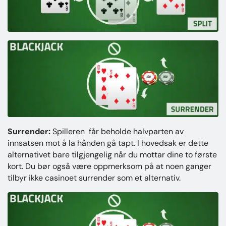
Surrender:
Spilleren får beholde halvparten av
innsatsen mot å la hånden gå tapt. I hovedsak er dette
alternativet bare tilgjengelig når du mottar dine to første
kort. Du bør også være oppmerksom på at noen ganger
tilbyr ikke casinoet surrender som et alternativ.