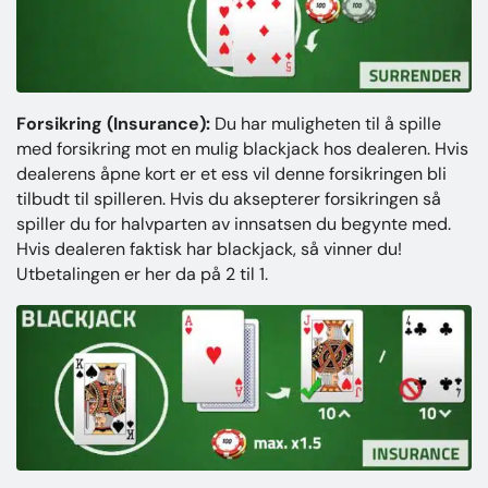
Forsikring (Insurance):
Du har muligheten til å spille
med forsikring mot en mulig blackjack hos dealeren. Hvis
dealerens åpne kort er et ess vil denne forsikringen bli
tilbudt til spilleren. Hvis du aksepterer forsikringen så
spiller du for halvparten av innsatsen du begynte med.
Hvis dealeren faktisk har blackjack, så vinner du!
Utbetalingen er her da på 2 til 1.