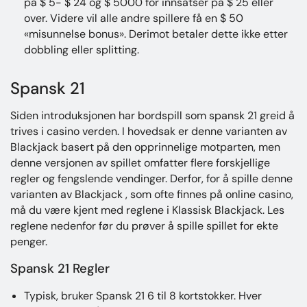
på $ 5- $ 24 og $ 5000 for innsatser på $ 25 eller
over. Videre vil alle andre spillere få en $ 50
«misunnelse bonus». Derimot betaler dette ikke etter
dobbling eller splitting.
Spansk 21
Siden introduksjonen har bordspill som spansk 21 greid å
trives i casino verden. I hovedsak er denne varianten av
Blackjack basert på den opprinnelige motparten, men
denne versjonen av spillet omfatter flere forskjellige
regler og fengslende vendinger. Derfor, for å spille denne
varianten av Blackjack , som ofte finnes på online casino,
må du være kjent med reglene i Klassisk Blackjack. Les
reglene nedenfor før du prøver å spille spillet for ekte
penger.
Spansk 21 Regler
Typisk, bruker Spansk 21 6 til 8 kortstokker. Hver