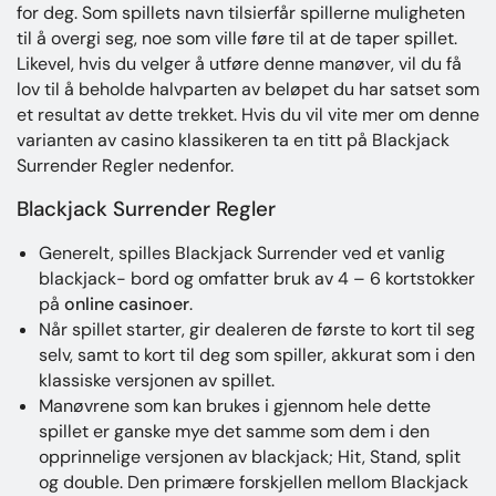
for deg. Som spillets navn tilsierfår spillerne muligheten
til å overgi seg, noe som ville føre til at de taper spillet.
Likevel, hvis du velger å utføre denne manøver, vil du få
lov til å beholde halvparten av beløpet du har satset som
et resultat av dette trekket. Hvis du vil vite mer om denne
varianten av casino klassikeren ta en titt på Blackjack
Surrender Regler nedenfor.
Blackjack Surrender Regler
Generelt, spilles Blackjack Surrender ved et vanlig
blackjack- bord og omfatter bruk av 4 – 6 kortstokker
på
online casinoer
.
Når spillet starter, gir dealeren de første to kort til seg
selv, samt to kort til deg som spiller, akkurat som i den
klassiske versjonen av spillet.
Manøvrene som kan brukes i gjennom hele dette
spillet er ganske mye det samme som dem i den
opprinnelige versjonen av blackjack; Hit, Stand, split
og double. Den primære forskjellen mellom Blackjack