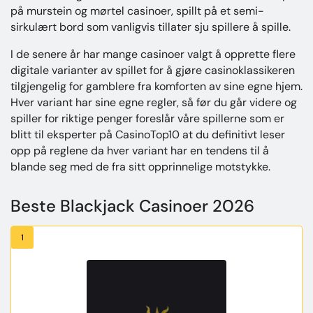
på murstein og mørtel casinoer, spillt på et semi-
sirkulært bord som vanligvis tillater sju spillere å spille.
I de senere år har mange casinoer valgt å opprette flere
digitale varianter av spillet for å gjøre casinoklassikeren
tilgjengelig for gamblere fra komforten av sine egne hjem.
Hver variant har sine egne regler, så før du går videre og
spiller for riktige penger foreslår våre spillerne som er
blitt til eksperter på CasinoTop10 at du definitivt leser
opp på reglene da hver variant har en tendens til å
blande seg med de fra sitt opprinnelige motstykke.
Beste Blackjack Casinoer 2026
1