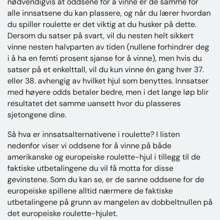
nødvendigvis at oddsene for å vinne er de samme for
alle innsatsene du kan plassere, og når du lærer hvordan
du spiller roulette er det viktig at du husker på dette.
Dersom du satser på svart, vil du nesten helt sikkert
vinne nesten halvparten av tiden (nullene forhindrer deg
i å ha en femti prosent sjanse for å vinne), men hvis du
satser på et enkelttall, vil du kun vinne én gang hver 37.
eller 38. avhengig av hvilket hjul som benyttes. Innsatser
med høyere odds betaler bedre, men i det lange løp blir
resultatet det samme uansett hvor du plasseres
sjetongene dine.
Så hva er innsatsalternativene i roulette? I listen
nedenfor viser vi oddsene for å vinne på både
amerikanske og europeiske roulette-hjul i tillegg til de
faktiske utbetalingene du vil få motta for disse
gevinstene. Som du kan se, er de sanne oddsene for de
europeiske spillene alltid nærmere de faktiske
utbetalingene på grunn av mangelen av dobbeltnullen på
det europeiske roulette-hjulet.