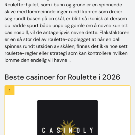
Roulette-hjulet, som i bunn og grunn er en spinnende
skive med lommeinndelinger rundt kanten som dreier
seg rundt basen på en skål, er blitt så ikonisk at dersom
du hadde spurt både unge og gamle om å nevne kun ett
casinospill, vil de antageligvis nevne dette. Flaksfaktoren
er en så stor del av roulette-opplegget at når en ball
spinnes rundt utsiden av skålen, finnes det ikke noe sett
roulette-regler eller strategi som kan kontrollere hvilken
lomme den endelig vil havne i.
Beste casinoer for Roulette i 2026
1