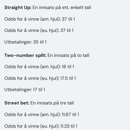
Straight Up:
En innsats på ett, enkelt tall
Odds for å vinne (am. hjul): 37 til 1
Odds for å vinne (eu. hjul): 37 til 1
Utbetalinger: 35 til 1
Two-number split:
En innsats på to tall
Odds for å vinne (am. hjul): 18 til 1
Odds for å vinne (eu. hjul): 17.5 til 1
Utbetalinger: 17 til 1
Street bet:
En innsats på tre tall
Odds for å vinne (am. hjul): 11.67 til 1
Odds for å vinne (eu. hjul): 11.33 til 1