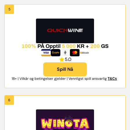
5
100%
PÅ Opptil
5 000
KR +
200
GS
5.0
Spill Nå
18+ | Vilkår og betingelser gjelder | Vennligst spill ansvarlig
T&Cs
6