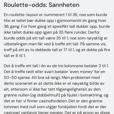
Roulette-odds: Sannheten
En roulette-layout er nummerert 1 til 36, noe som burde
tilsi at tallet bør dukke opp i gjennomsnitt én gang hver
36. gang. For hver gang et spesifikt tall dukker opp, burde
ikke tallet dukke opp igjen på 35 flere runder. Derfor
burde odds på ett tall være 35 til 1, noe som nøyaktig er
utbetalingen man får ved å treffe ett tall. På samme vis,
treff på ett av to dekkede tall er 17 til 1, og et dekke på fire
tall er 8 til 1.
Det å treffe ett tall i én av de tre kolonnene betaler 2 til 1.
Det å treffe rødt eller svart betaler ‘even money’ for en
50-50 sjanse. Alt bra så langt. Men problemet med
dette scenariet er at dette ikke er et nøyaktig bilde av
alt, ettersom vi ikke har tatt tilgjengeligheten av den
grønne nullen (og dobbeltnull) på hjulet i betraktning, og
det er her vi finner casinofordelen. Det er den grønne
lommen med null som utgjør forskjellen fordi det er der
casinoet vanligvis tjener penger. Det er på grunn av disse