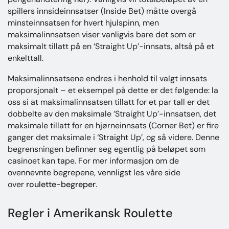
spillers innsideinnsatser (Inside Bet) måtte overgå
minsteinnsatsen for hvert hjulspinn, men
maksimalinnsatsen viser vanligvis bare det som er
maksimalt tillatt på en ‘Straight Up’-innsats, altså på et
enkelttall.
Maksimalinnsatsene endres i henhold til valgt innsats
proporsjonalt – et eksempel på dette er det følgende: la
oss si at maksimalinnsatsen tillatt for et par tall er det
dobbelte av den maksimale ‘Straight Up’-innsatsen, det
maksimale tillatt for en hjørneinnsats (Corner Bet) er fire
ganger det maksimale i ‘Straight Up’, og så videre. Denne
begrensningen befinner seg egentlig på beløpet som
casinoet kan tape. For mer informasjon om de
ovennevnte begrepene, vennligst les våre side
over
roulette-begreper
.
Regler i Amerikansk Roulette