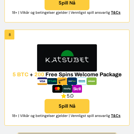
Spill Nå
18+ | Vilkår og betingelser gjelder | Vennligst spill ansvarlig
T&Cs
8
5 BTC
+
200
Free Spins Welcome Package
5.0
Spill Nå
18+ | Vilkår og betingelser gjelder | Vennligst spill ansvarlig
T&Cs