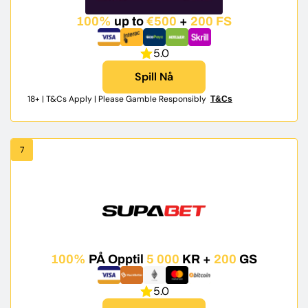
100%
up to
€500
+
200 FS
5.0
Spill Nå
18+ | T&Cs Apply | Please Gamble Responsibly
T&Cs
7
100%
PÅ Opptil
5 000
KR +
200
GS
5.0