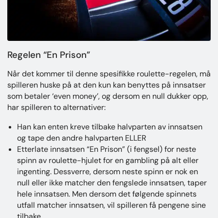
Regelen “En Prison”
Når det kommer til denne spesifikke roulette-regelen, må
spilleren huske på at den kun kan benyttes på innsatser
som betaler ‘even money’, og dersom en null dukker opp,
har spilleren to alternativer:
Han kan enten kreve tilbake halvparten av innsatsen
og tape den andre halvparten ELLER
Etterlate innsatsen “En Prison” (i fengsel) for neste
spinn av roulette-hjulet for en gambling på alt eller
ingenting. Dessverre, dersom neste spinn er nok en
null eller ikke matcher den fengslede innsatsen, taper
hele innsatsen. Men dersom det følgende spinnets
utfall matcher innsatsen, vil spilleren få pengene sine
tilbake.