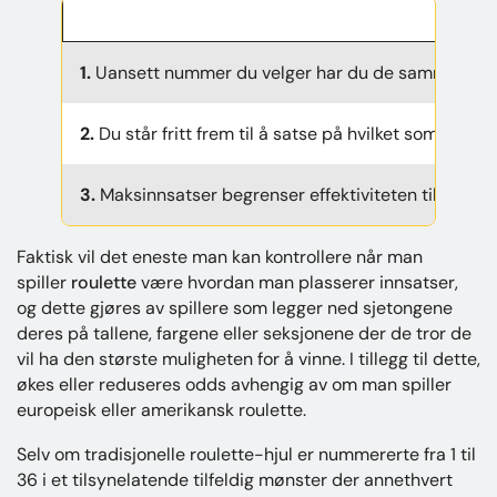
1. 
Uansett nummer du velger har du de samme odd
2. 
Du står fritt frem til å satse på hvilket som helst t
3. 
Maksinnsatser begrenser effektiviteten til syste
Faktisk vil det eneste man kan kontrollere når man
spiller
roulette
være hvordan man plasserer innsatser,
og dette gjøres av spillere som legger ned sjetongene
deres på tallene, fargene eller seksjonene der de tror de
vil ha den største muligheten for å vinne. I tillegg til dette,
økes eller reduseres odds avhengig av om man spiller
europeisk eller amerikansk roulette.
Selv om tradisjonelle roulette-hjul er nummererte fra 1 til
36 i et tilsynelatende tilfeldig mønster der annethvert