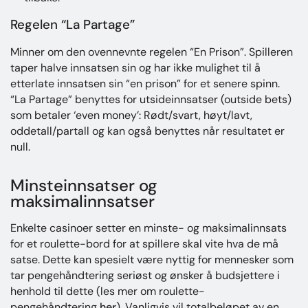
Regelen “La Partage”
Minner om den ovennevnte regelen “En Prison”. Spilleren
taper halve innsatsen sin og har ikke mulighet til å
etterlate innsatsen sin “en prison” for et senere spinn.
“La Partage” benyttes for utsideinnsatser (outside bets)
som betaler ‘even money’: Rødt/svart, høyt/lavt,
oddetall/partall og kan også benyttes når resultatet er
null.
Minsteinnsatser og
maksimalinnsatser
Enkelte casinoer setter en minste- og maksimalinnsats
for et roulette-bord for at spillere skal vite hva de må
satse. Dette kan spesielt være nyttig for mennesker som
tar pengehåndtering seriøst og ønsker å budsjettere i
henhold til dette (les mer om roulette-
pengehåndtering
her
). Vanligvis vil totalbeløpet av en