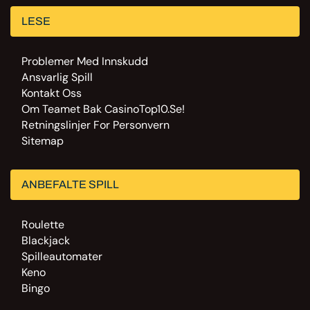
LESE
Problemer Med Innskudd
Ansvarlig Spill
Kontakt Oss
Om Teamet Bak CasinoTop10.se!
Retningslinjer For Personvern
Sitemap
ANBEFALTE SPILL
Roulette
Blackjack
Spilleautomater
Keno
Bingo