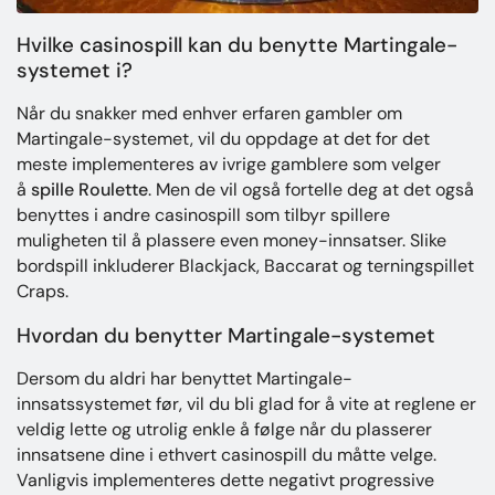
Hvilke casinospill kan du benytte Martingale-
systemet i?
Når du snakker med enhver erfaren gambler om
Martingale-systemet, vil du oppdage at det for det
meste implementeres av ivrige gamblere som velger
å
spille Roulette
. Men de vil også fortelle deg at det også
benyttes i andre casinospill som tilbyr spillere
muligheten til å plassere even money-innsatser. Slike
bordspill inkluderer Blackjack, Baccarat og terningspillet
Craps.
Hvordan du benytter Martingale-systemet
Dersom du aldri har benyttet Martingale-
innsatssystemet før, vil du bli glad for å vite at reglene er
veldig lette og utrolig enkle å følge når du plasserer
innsatsene dine i ethvert casinospill du måtte velge.
Vanligvis implementeres dette negativt progressive