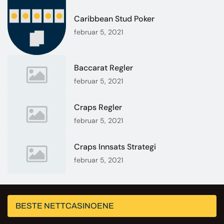
Caribbean Stud Poker
februar 5, 2021
Baccarat Regler
februar 5, 2021
Craps Regler
februar 5, 2021
Craps Innsats Strategi
februar 5, 2021
BESTE NETTCASINOENE