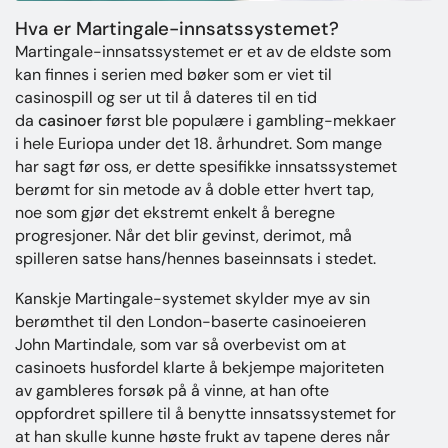
Hva er Martingale-innsatssystemet?
Martingale-innsatssystemet er et av de eldste som
kan finnes i serien med bøker som er viet til
casinospill og ser ut til å dateres til en tid
da
casinoer
først ble populære i gambling-mekkaer
i hele Euriopa under det 18. århundret. Som mange
har sagt før oss, er dette spesifikke innsatssystemet
berømt for sin metode av å doble etter hvert tap,
noe som gjør det ekstremt enkelt å beregne
progresjoner. Når det blir gevinst, derimot, må
spilleren satse hans/hennes baseinnsats i stedet.
Kanskje Martingale-systemet skylder mye av sin
berømthet til den London-baserte casinoeieren
John Martindale, som var så overbevist om at
casinoets husfordel klarte å bekjempe majoriteten
av gambleres forsøk på å vinne, at han ofte
oppfordret spillere til å benytte innsatssystemet for
at han skulle kunne høste frukt av tapene deres når