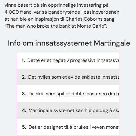
vinne basert på sin opprinnelige investering på
4 000 franc, var så banebrytende i casinoverdenen
at han ble en inspirasjon til Charles Coborns sang
“The man who broke the bank at Monte Carlo”.
Info om innsatssystemet Martingale
1.
  Dette er et negativ progressivt innsatssystem.
2. 
 Det hylles som et av de enkleste innsatssystemer
3. 
 Du skal som spiller doble innsatsen din hver gang
4. 
 Martingale systemet kan hjelpe deg å skaffe gevin
5. 
 Det er designet til å brukes i «even money» spill 