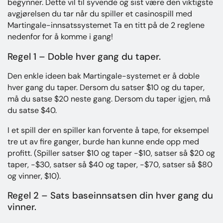
begynner. Dette vil til syvende og sist være den viktigste
avgjørelsen du tar når du spiller et casinospill med
Martingale-innsatssystemet Ta en titt på de 2 reglene
nedenfor for å komme i gang!
Regel 1 – Doble hver gang du taper.
Den enkle ideen bak Martingale-systemet er å doble
hver gang du taper. Dersom du satser $10 og du taper,
må du satse $20 neste gang. Dersom du taper igjen, må
du satse $40.
I et spill der en spiller kan forvente å tape, for eksempel
tre ut av fire ganger, burde han kunne ende opp med
profitt. (Spiller satser $10 og taper -$10, satser så $20 og
taper, -$30, satser så $40 og taper, -$70, satser så $80
og vinner, $10).
Regel 2 – Sats baseinnsatsen din hver gang du
vinner.