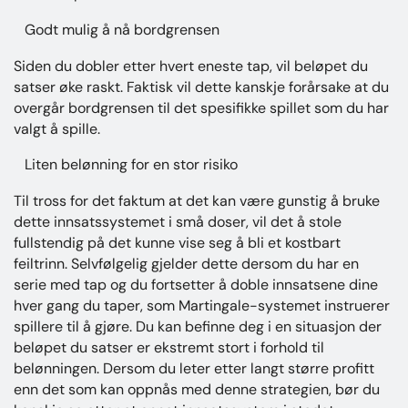
Godt mulig å nå bordgrensen
Siden du dobler etter hvert eneste tap, vil beløpet du
satser øke raskt. Faktisk vil dette kanskje forårsake at du
overgår bordgrensen til det spesifikke spillet som du har
valgt å spille.
Liten belønning for en stor risiko
Til tross for det faktum at det kan være gunstig å bruke
dette innsatssystemet i små doser, vil det å stole
fullstendig på det kunne vise seg å bli et kostbart
feiltrinn. Selvfølgelig gjelder dette dersom du har en
serie med tap og du fortsetter å doble innsatsene dine
hver gang du taper, som Martingale-systemet instruerer
spillere til å gjøre. Du kan befinne deg i en situasjon der
beløpet du satser er ekstremt stort i forhold til
belønningen. Dersom du leter etter langt større profitt
enn det som kan oppnås med denne strategien, bør du