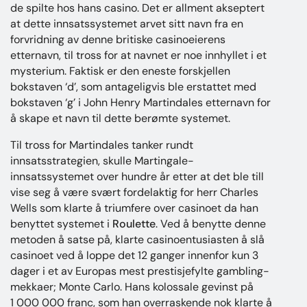
de spilte hos hans casino. Det er allment akseptert
at dette innsatssystemet arvet sitt navn fra en
forvridning av denne britiske casinoeierens
etternavn, til tross for at navnet er noe innhyllet i et
mysterium. Faktisk er den eneste forskjellen
bokstaven ‘d’, som antageligvis ble erstattet med
bokstaven ‘g’ i John Henry Martindales etternavn for
å skape et navn til dette berømte systemet.
Til tross for Martindales tanker rundt
innsatsstrategien, skulle Martingale-
innsatssystemet over hundre år etter at det ble till
vise seg å være svært fordelaktig for herr Charles
Wells som klarte å triumfere over casinoet da han
benyttet systemet i
Roulette
. Ved å benytte denne
metoden å satse på, klarte casinoentusiasten å slå
casinoet ved å loppe det 12 ganger innenfor kun 3
dager i et av Europas mest prestisjefylte gambling-
mekkaer; Monte Carlo. Hans kolossale gevinst på
1 000 000 franc, som han overraskende nok klarte å