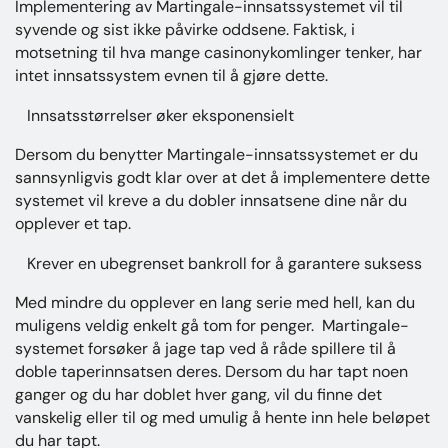
Implementering av Martingale-innsatssystemet vil til
syvende og sist ikke påvirke oddsene. Faktisk, i
motsetning til hva mange casinonykomlinger tenker, har
intet innsatssystem evnen til å gjøre dette.
Innsatsstørrelser øker eksponensielt
Dersom du benytter Martingale-innsatssystemet er du
sannsynligvis godt klar over at det å implementere dette
systemet vil kreve a du dobler innsatsene dine når du
opplever et tap.
Krever en ubegrenset bankroll for å garantere suksess
Med mindre du opplever en lang serie med hell, kan du
muligens veldig enkelt gå tom for penger. Martingale-
systemet forsøker å jage tap ved å råde spillere til å
doble taperinnsatsen deres. Dersom du har tapt noen
ganger og du har doblet hver gang, vil du finne det
vanskelig eller til og med umulig å hente inn hele beløpet
du har tapt.