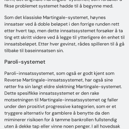
fikse problemet systemet hadde til å begynne med.
Som det klassiske Martingale-systemet, høynes
innsatser ved å doble beløpet i den forrige runden rett
etter hvert tap, men dette innsatssystemet forsøker å ta
ting ett skritt videre ved å legge til ytterligere én enhet til
innsatsbeløpet. Etter hver gevinst, rådes spilleren til å gå
tilbake til baseinnsatsen sin.
Paroli-systemet
Paroli-innsatssystemet, som også er godt kjent som
Reverse Martingale-innsatssystemet, har også sine
røtter fra sin langt eldre slektning Martingale-systemet.
Dette spesifikke innsatssystemet er den rake
motsetningen til Martingale-innsatssystemet og faller
under den prositivt progressive kategorien, som er et
tryggere alternativ for gamblere å benytte da den
miminerer risikoen for å tømme bankrollen fullstendig
uten å dekke tap eller vinne noen penger. I all hovedsak