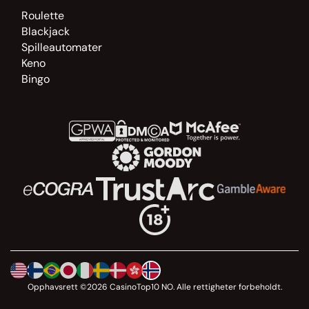
Roulette
Blackjack
Spilleautomater
Keno
Bingo
Opphavsrett ©2026 CasinoTop10 NO. Alle rettigheter forbeholdt.