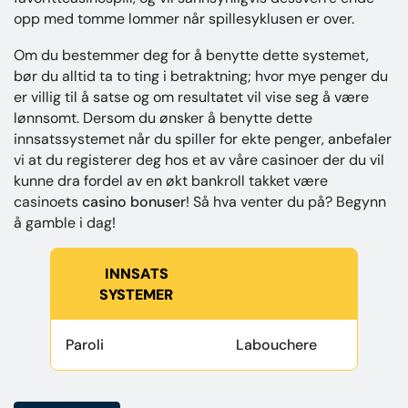
opp med tomme lommer når spillesyklusen er over.
Om du bestemmer deg for å benytte dette systemet,
bør du alltid ta to ting i betraktning; hvor mye penger du
er villig til å satse og om resultatet vil vise seg å være
lønnsomt. Dersom du ønsker å benytte dette
innsatssystemet når du spiller for ekte penger, anbefaler
vi at du registerer deg hos et av våre casinoer der du vil
kunne dra fordel av en økt bankroll takket være
casinoets
casino bonuser
! Så hva venter du på? Begynn
å gamble i dag!
INNSATS
SYSTEMER
Paroli
Labouchere