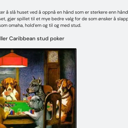
oker å slå huset ved å oppnå en hånd som er sterkere enn hån
set, gjør spillet til et mye bedre valg for de som ønsker å slap
 som omaha, hold’em og til og med stud.
ller Caribbean stud poker