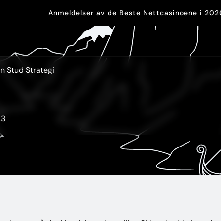
Anmeldelser av de Beste Nettcasinoene i 202
n Stud Strategi
23