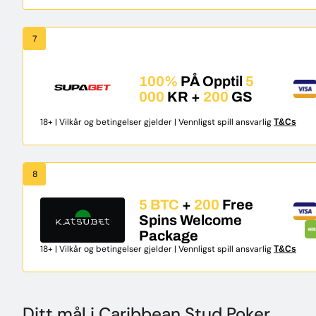
7
100%
PÅ Opptil
5
000
KR +
200
GS
18+ | Vilkår og betingelser gjelder | Vennligst spill ansvarlig
T&Cs
8
5 BTC
+
200
Free
Spins Welcome
Package
18+ | Vilkår og betingelser gjelder | Vennligst spill ansvarlig
T&Cs
Ditt mål i Caribbean Stud Poker