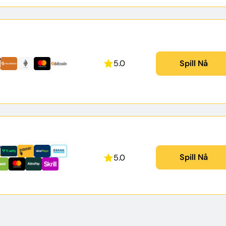
Spill Nå
5.0
Spill Nå
5.0