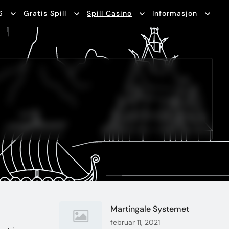
6
Gratis Spill
Spill Casino
Informasjon
Martingale Systemet
februar 11, 2021