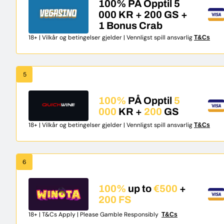
100% PÅ Opptil 5
000 KR + 200 GS +
1 Bonus Crab
18+ | Vilkår og betingelser gjelder | Vennligst spill ansvarlig
T&Cs
5
100%
PÅ Opptil
5
000
KR +
200
GS
18+ | Vilkår og betingelser gjelder | Vennligst spill ansvarlig
T&Cs
6
100%
up to
€500
+
200 FS
18+ | T&Cs Apply | Please Gamble Responsibly
T&Cs