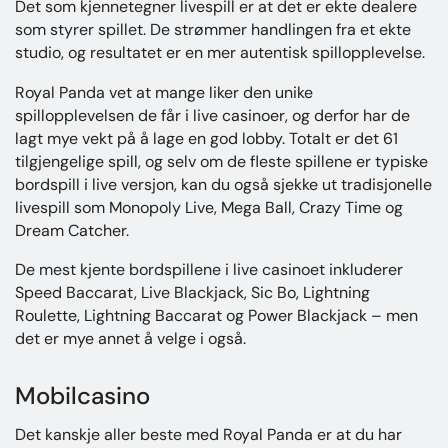
Det som kjennetegner livespill er at det er ekte dealere
som styrer spillet. De strømmer handlingen fra et ekte
studio, og resultatet er en mer autentisk spillopplevelse.
Royal Panda vet at mange liker den unike
spillopplevelsen de får i live casinoer, og derfor har de
lagt mye vekt på å lage en god lobby. Totalt er det 61
tilgjengelige spill, og selv om de fleste spillene er typiske
bordspill i live versjon, kan du også sjekke ut tradisjonelle
livespill som Monopoly Live, Mega Ball, Crazy Time og
Dream Catcher.
De mest kjente bordspillene i live casinoet inkluderer
Speed Baccarat, Live Blackjack, Sic Bo, Lightning
Roulette, Lightning Baccarat og Power Blackjack – men
det er mye annet å velge i også.
Mobilcasino
Det kanskje aller beste med Royal Panda er at du har