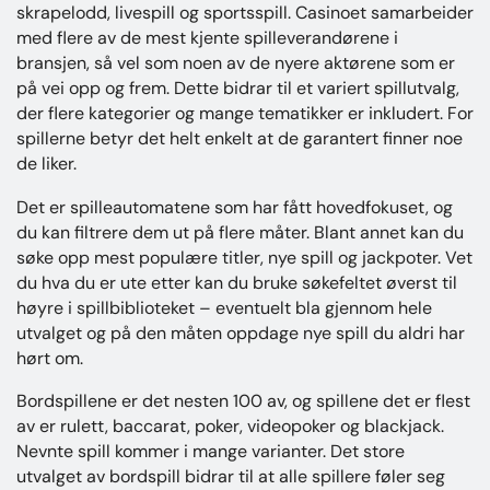
skrapelodd, livespill og sportsspill. Casinoet samarbeider
med flere av de mest kjente spilleverandørene i
bransjen, så vel som noen av de nyere aktørene som er
på vei opp og frem. Dette bidrar til et variert spillutvalg,
der flere kategorier og mange tematikker er inkludert. For
spillerne betyr det helt enkelt at de garantert finner noe
de liker.
Det er spilleautomatene som har fått hovedfokuset, og
du kan filtrere dem ut på flere måter. Blant annet kan du
søke opp mest populære titler, nye spill og jackpoter. Vet
du hva du er ute etter kan du bruke søkefeltet øverst til
høyre i spillbiblioteket – eventuelt bla gjennom hele
utvalget og på den måten oppdage nye spill du aldri har
hørt om.
Bordspillene er det nesten 100 av, og spillene det er flest
av er rulett, baccarat, poker, videopoker og blackjack.
Nevnte spill kommer i mange varianter. Det store
utvalget av bordspill bidrar til at alle spillere føler seg