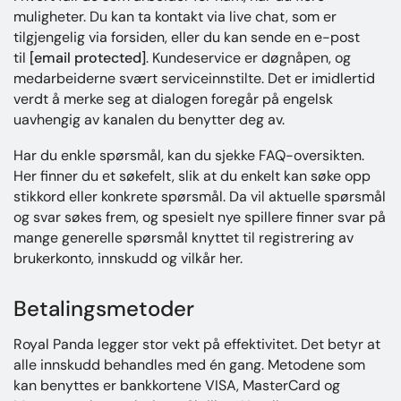
muligheter. Du kan ta kontakt via live chat, som er
tilgjengelig via forsiden, eller du kan sende en e-post
til
[email protected]
. Kundeservice er døgnåpen, og
medarbeiderne svært serviceinnstilte. Det er imidlertid
verdt å merke seg at dialogen foregår på engelsk
uavhengig av kanalen du benytter deg av.
Har du enkle spørsmål, kan du sjekke FAQ-oversikten.
Her finner du et søkefelt, slik at du enkelt kan søke opp
stikkord eller konkrete spørsmål. Da vil aktuelle spørsmål
og svar søkes frem, og spesielt nye spillere finner svar på
mange generelle spørsmål knyttet til registrering av
brukerkonto, innskudd og vilkår her.
Betalingsmetoder
Royal Panda legger stor vekt på effektivitet. Det betyr at
alle innskudd behandles med én gang. Metodene som
kan benyttes er bankkortene VISA, MasterCard og