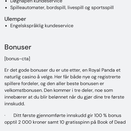
Døgnåpen kundeservice
Spilleautomater, bordspill, livespill og sportsspill
Ulemper
Engelskspråklig kundeservice
Bonuser
[bonus-cta]
Er det gode bonuser du er ute etter, en Royal Panda et
naturlig casino å velge. Her får både nye og registrerte
spillere fordeler, og den aller beste bonusen er
velkomstbonusen. Den kommer i tre deler, noe som
innebærer at du blir belønnet når du gjør dine tre første
innskudd.
· Ditt første gjennomførte innskudd gir 100 % bonus
opptil 2 000 kroner samt 10 gratisspinn på Book of Dead