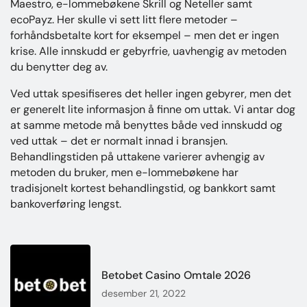
Maestro, e-lommebøkene Skrill og Neteller samt
ecoPayz. Her skulle vi sett litt flere metoder –
forhåndsbetalte kort for eksempel – men det er ingen
krise. Alle innskudd er gebyrfrie, uavhengig av metoden
du benytter deg av.
Ved uttak spesifiseres det heller ingen gebyrer, men det
er generelt lite informasjon å finne om uttak. Vi antar dog
at samme metode må benyttes både ved innskudd og
ved uttak – det er normalt innad i bransjen.
Behandlingstiden på uttakene varierer avhengig av
metoden du bruker, men e-lommebøkene har
tradisjonelt kortest behandlingstid, og bankkort samt
bankoverføring lengst.
Betobet Casino Omtale 2026
desember 21, 2022