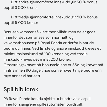
· Ditt andre gjennomførte innskudd gir 50 % bonus
opptil 3 000 kroner
· Ditt tredje gjennomførte innskudd gir 50 % bonus
opptil 5 000 kroner
Bonusen kommer så klart med vilkår, men de er godt
innenfor det som anses som normalt, og
velkomstbonusen på Royal Panda er derfor blant de
bedre du finner. Ved første og andre innskudd kreves et
minimumsinnskudd på 100 kroner, og ved tredje
innskudd kreves det minst 200 kroner.
Omsetningskravet på bonusmidlene er 35x, og kravet må
innfris innen 90 dager, noe som er svært mye bedre enn
mye annet vi har sett.
Spillbibliotek
På Royal Panda kan du sjekke ut hundrevis av spill
innenfor sjangrene spilleautomater, bordspill,