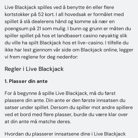
Live Blackjack spilles ved å benytte én eller flere
kortstokker på 52 kort. I all hovedsak er formålet med
spillet å slå dealerens hånd og komme så nær en
poengsum på 21 som mulig. I bunn og grunn er måten du
spiller spillet på hos et landbasert casino nøyaktig slik
du ville ha spilt Blackjack hos et live-casino. I tilfelle du
ikke har lest gjennom vår side om Blackjack online, legger
vi frem reglene for deg nedenfor:
Regler i Live Blackjack
1. Plasser din ante
For å begynne å spille Live Blackjack, må du først
plassere din ante. Din ante er den første innsatsen du
satser under spillet. Dersom du spiller mot andre spillere
ved et bord med flere plasser, burde du være klar over
at din ante må matche deres.
Hvordan du plasserer innsatsene dine i Live Blackjack