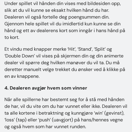
Under spillet vil hånden din vises med bildesiden opp,
slik at du vil kunne se eksakt hvilken hånd du har.
Dealeren vil også fortelle deg poengsummen din.
Gjennom hele spillet vil du imidlertid kun kunne se din
hånd og ett av dealerens kort som inngår i hans hånd på
to kort.
Et vindu med knapper merke ‘Hit’, ‘Stand’, ‘Split’ og
‘Double Down’ vil vises på skjermen din og din animerte
dealer vil spørre deg hvilken manøver du vil ta. Du må
deretter manuelt velge trekket du ønsker ved å klikke på
en av knappene.
4. Dealeren avgjør hvem som vinner
Når alle spillerne har bestemt seg for å stå med hånden
de har, vil du vite om du har vunnet eller ikke. Dealeren vil
ta alle kortene i betraktning og kunngjøre ‘win’ (gevinst),
‘loss’ (tap) eller ‘push’ (uavgjort) på hans/hennes vegne
og også hvem som har vunnet runden.