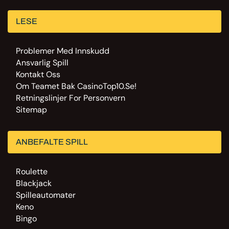
LESE
Problemer Med Innskudd
Ansvarlig Spill
Kontakt Oss
Om Teamet Bak CasinoTop10.se!
Retningslinjer For Personvern
Sitemap
ANBEFALTE SPILL
Roulette
Blackjack
Spilleautomater
Keno
Bingo