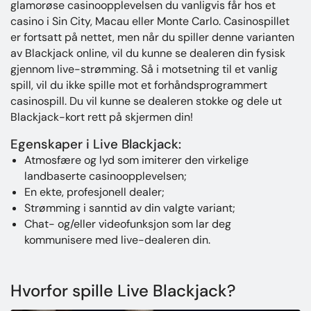
glamorøse casinoopplevelsen du vanligvis får hos et
casino i Sin City, Macau eller Monte Carlo. Casinospillet
er fortsatt på nettet, men når du spiller denne varianten
av Blackjack online, vil du kunne se dealeren din fysisk
gjennom live-strømming. Så i motsetning til et vanlig
spill, vil du ikke spille mot et forhåndsprogrammert
casinospill. Du vil kunne se dealeren stokke og dele ut
Blackjack-kort rett på skjermen din!
Egenskaper i Live Blackjack:
Atmosfære og lyd som imiterer den virkelige
landbaserte casinoopplevelsen;
En ekte, profesjonell dealer;
Strømming i sanntid av din valgte variant;
Chat- og/eller videofunksjon som lar deg
kommunisere med live-dealeren din.
Hvorfor spille Live Blackjack?