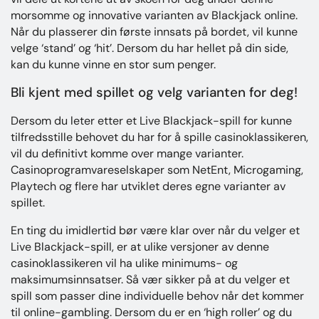
morsomme og innovative varianten av Blackjack online.
Når du plasserer din første innsats på bordet, vil kunne
velge ‘stand’ og ‘hit’. Dersom du har hellet på din side,
kan du kunne vinne en stor sum penger.
Bli kjent med spillet og velg varianten for deg!
Dersom du leter etter et Live Blackjack-spill for kunne
tilfredsstille behovet du har for å spille casinoklassikeren,
vil du definitivt komme over mange varianter.
Casinoprogramvareselskaper som NetEnt, Microgaming,
Playtech og flere har utviklet deres egne varianter av
spillet.
En ting du imidlertid bør være klar over når du velger et
Live Blackjack-spill, er at ulike versjoner av denne
casinoklassikeren vil ha ulike minimums- og
maksimumsinnsatser. Så vær sikker på at du velger et
spill som passer dine individuelle behov når det kommer
til online-gambling. Dersom du er en ‘high roller’ og du