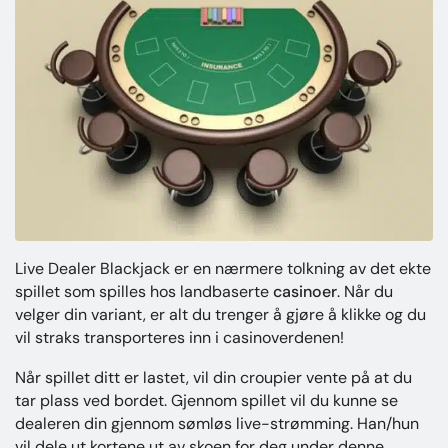
Live Dealer Blackjack er en nærmere tolkning av det ekte
spillet som spilles hos landbaserte
casinoer
. Når du
velger din variant, er alt du trenger å gjøre å klikke og du
vil straks transporteres inn i casinoverdenen!
Når spillet ditt er lastet, vil din croupier vente på at du
tar plass ved bordet. Gjennom spillet vil du kunne se
dealeren din gjennom sømløs live-strømming. Han/hun
vil dele ut kortene ut av skoen for deg under denne