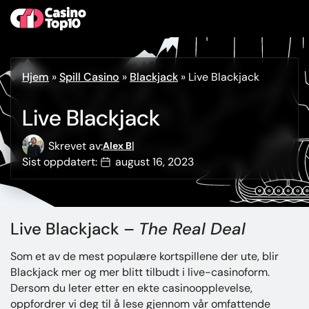
Anmeldelser av de Beste Nettcasinoene i 2026
Hjem
»
Spill Casino
»
Blackjack
»
Live Blackjack
Gratis Spill
Live Blackjack
Spill Casino
Skrevet av:
|
Alex B
Informasjon
Sist oppdatert:
august 16, 2023
Live Blackjack –
The Real Deal
Som et av de mest populære kortspillene der ute, blir
Blackjack mer og mer blitt tilbudt i live-casinoform.
Dersom du leter etter en ekte casinoopplevelse,
oppfordrer vi deg til å lese gjennom vår omfattende