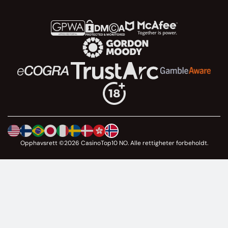
Opphavsrett ©2026 CasinoTop10 NO. Alle rettigheter forbeholdt.