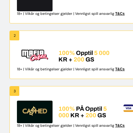
18+ | Vilkår og betingelser gjelder | Vennligst spill ansvarlig
T&Cs
2
100%
Opptil
5 000
KR +
200
GS
18+ | Vilkår og betingelser gjelder | Vennligst spill ansvarlig
T&Cs
3
100%
PÅ Opptil
5
000
KR +
200
GS
18+ | Vilkår og betingelser gjelder | Vennligst spill ansvarlig
T&Cs