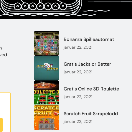
Bonanza Spilleautomat
januar 22, 2021
m
 ved
Gratis Jacks or Better
januar 22, 2021
Gratis Online 3D Roulette
januar 22, 2021
Scratch Fruit Skrapelodd
januar 22, 2021