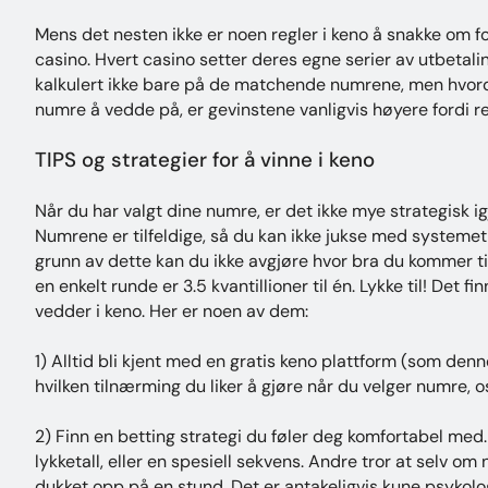
Mens det nesten ikke er noen regler i keno å snakke om for
casino. Hvert casino setter deres egne serier av utbetali
kalkulert ikke bare på de matchende numrene, men hvorda
numre å vedde på, er gevinstene vanligvis høyere fordi re
TIPS og strategier for å vinne i keno
Når du har valgt dine numre, er det ikke mye strategisk igj
Numrene er tilfeldige, så du kan ikke jukse med systemet o
grunn av dette kan du ikke avgjøre hvor bra du kommer til 
en enkelt runde er 3.5 kvantillioner til én. Lykke til! Det 
vedder i keno. Her er noen av dem:
1) Alltid bli kjent med en gratis keno plattform (som denne)
hvilken tilnærming du liker å gjøre når du velger numre, os
2) Finn en betting strategi du føler deg komfortabel med. 
lykketall, eller en spesiell sekvens. Andre tror at selv om 
dukket opp på en stund. Det er antakeligvis kune psykolo