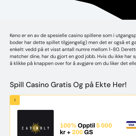
Keno er en av de spesielle casino spillene som i utgangspu
boder har dette spillet tilgjengelig) men det er også et g
enkelt: vedd på et visst antall numre mellom 1-80. Derett
matcher dine, har du gjort en god jobb. Hvis du ikke har sp
å klikke på knappen over for å avgjøre om du liker det elle
Spill Casino Gratis Og på Ekte Her!
1
100%
Opptil
5 000
kr +
200
GS