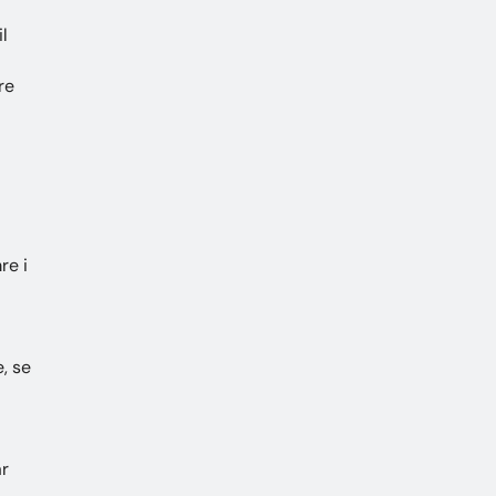
l
re
å
re i
e, se
ar