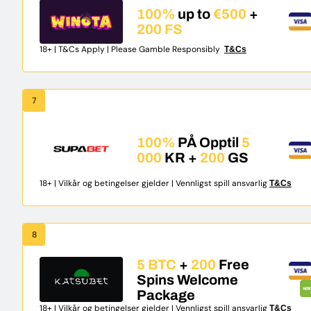
100%
up to
€500
+
200 FS
18+ | T&Cs Apply | Please Gamble Responsibly
T&Cs
7
100%
PÅ Opptil
5
000
KR +
200
GS
18+ | Vilkår og betingelser gjelder | Vennligst spill ansvarlig
T&Cs
8
5 BTC
+
200
Free
Spins Welcome
Package
18+ | Vilkår og betingelser gjelder | Vennligst spill ansvarlig
T&Cs