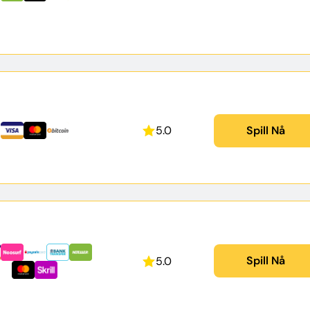
Spill Nå
5.0
Spill Nå
5.0