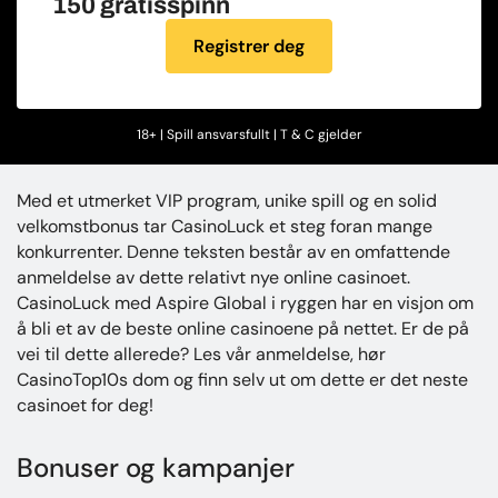
150 gratisspinn
Registrer deg
18+ | Spill ansvarsfullt | T & C gjelder
Med et utmerket VIP program, unike spill og en solid
velkomstbonus tar CasinoLuck et steg foran mange
konkurrenter. Denne teksten består av en omfattende
anmeldelse av dette relativt nye online casinoet.
CasinoLuck med Aspire Global i ryggen har en visjon om
å bli et av de beste online casinoene på nettet. Er de på
vei til dette allerede? Les vår anmeldelse, hør
CasinoTop10s dom og finn selv ut om dette er det neste
casinoet for deg!
Bonuser og kampanjer