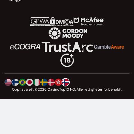
Opphavsrett ©2026 CasinoTop10 NO. Alle rettigheter forbeholdt.