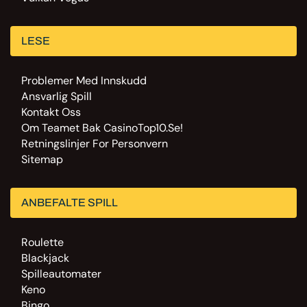
LESE
Problemer Med Innskudd
Ansvarlig Spill
Kontakt Oss
Om Teamet Bak CasinoTop10.se!
Retningslinjer For Personvern
Sitemap
ANBEFALTE SPILL
Roulette
Blackjack
Spilleautomater
Keno
Bingo