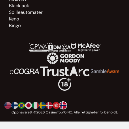
Blackjack
Spilleautomater
Keno
Bingo
Opphavsrett ©2026 CasinoTop10 NO. Alle rettigheter forbeholdt.