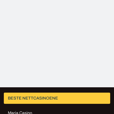
BESTE NETTCASINOENE
Maria Casino