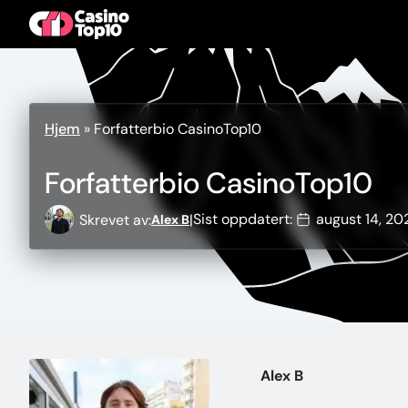
Hjem
»
Forfatterbio CasinoTop10
Forfatterbio CasinoTop10
Sist oppdatert:
august 14, 20
Skrevet av:
|
Alex B
Alex B