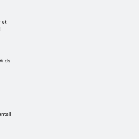
 et
!
Wilds
ntall