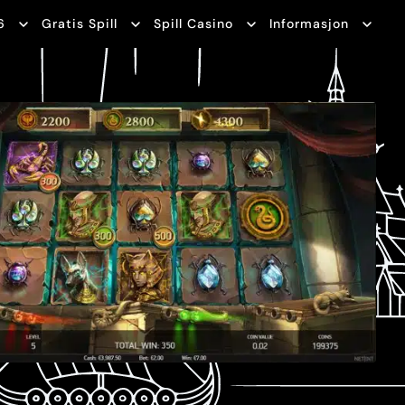
6
Gratis Spill
Spill Casino
Informasjon