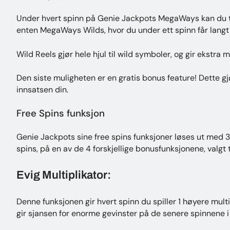
Under hvert spinn på Genie Jackpots MegaWays kan du tilf
enten MegaWays Wilds, hvor du under ett spinn får langt f
Wild Reels gjør hele hjul til wild symboler, og gir ekstra 
Den siste muligheten er en gratis bonus feature! Dette 
innsatsen din.
Free Spins funksjon
Genie Jackpots sine free spins funksjoner løses ut med 3 e
spins, på en av de 4 forskjellige bonusfunksjonene, valgt ti
Evig Multiplikator:
Denne funksjonen gir hvert spinn du spiller 1 høyere multi
gir sjansen for enorme gevinster på de senere spinnene i