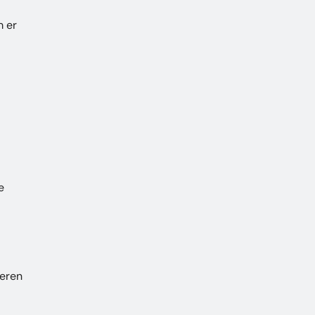
m er
e
ieren