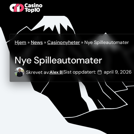
Hjem
»
News
»
Casinonyheter
»
Nye Spilleautomater
Nye Spilleautomater
Sist oppdatert:
april 9, 2026
Skrevet av:
|
Alex B