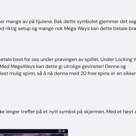
ner mange av på hjulene. Bak dette symbolet gjemmer det seg
 Med riktig setup og mange nok Mega Ways kan dette betale bra
etale best for oss under prøvingen av spillet. Under Locking 
 Med MegaWays kan dette gi utrolige gevinster! Denne og
flest mulig spinn, så å nå denne med 20 free spins er en sikker
kke lenger treffer på et nytt symbol på skjermen. Med et høyt a