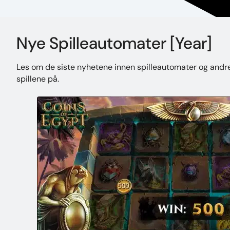
Nye Spilleautomater [Year]
Les om de siste nyhetene innen spilleautomater og andre 
spillene på.