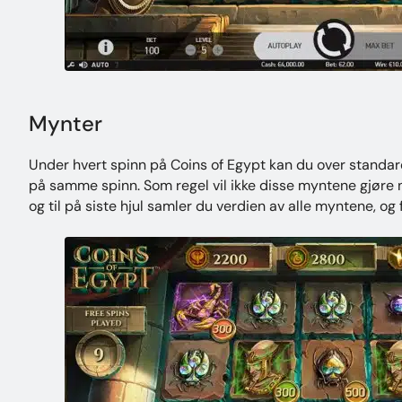
Mynter
Under hvert spinn på Coins of Egypt kan du over standar
på samme spinn. Som regel vil ikke disse myntene gjøre
og til på siste hjul samler du verdien av alle myntene, og 