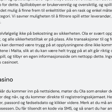
p for dette. Spillobbyen er brukervennlig og oversiktlig, og spil
r det mulig å finne frem til enkelttitler på en rask og enkel måte
egori. Vi savner muligheten til å filtrere spill etter leverandør
.
elvfølgelig ikke på bekostning av sikkerheten. Ola er svært op
og alle sikkerhetstiltak er på plass. Alle transaksjoner til og f
du kan dermed være trygg på at opplysningene dine ikke kom
ne i Malta, slik at du kan være helt trygg på at alt går riktig 
 spill, og tilbyr en egen informasjonsside om nettopp dette. Ing
s casinoet.
asino
. Når du kommer inn på nettsidene, møter du Ola som ønsker d
r deg nå», og du kommer direkte til registreringsskjemaet. He
r, passord og fødselsdato og klikker videre. Merk at du må an
sessen. Du får tilsendt en kode via SMS, og så snart du har an