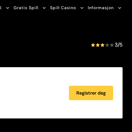
6
Gratis Spill
Spill Casino
Informasjon
3/5
Registrer deg