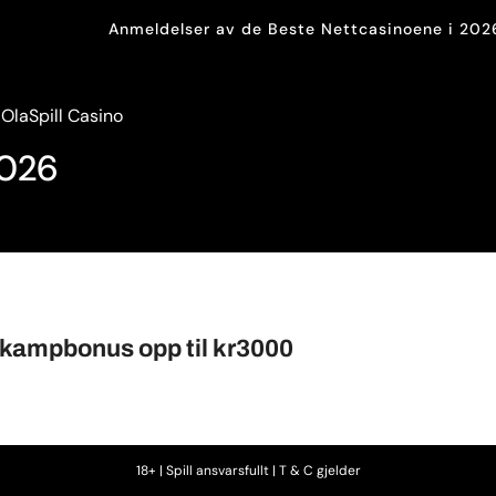
Anmeldelser av de Beste Nettcasinoene i 202
»
OlaSpill Casino
2026
kampbonus opp til kr3000
18+ | Spill ansvarsfullt | T & C gjelder