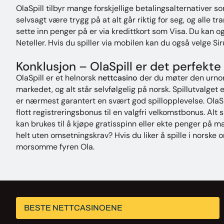
OlaSpill tilbyr mange forskjellige betalingsalternativer s
selvsagt være trygg på at alt går riktig for seg, og alle 
sette inn penger på er via kredittkort som Visa. Du kan o
Neteller. Hvis du spiller via mobilen kan du også velge Sir
Konklusjon – OlaSpill er det perfekt
OlaSpill er et helnorsk
nettcasino
der du møter den urnor
markedet, og alt står selvfølgelig på norsk. Spillutvalget e
er nærmest garantert en svært god spillopplevelse. OlaSpil
flott registreringsbonus til en valgfri velkomstbonus. Alt
kan brukes til å kjøpe gratisspinn eller ekte penger på m
helt uten omsetningskrav? Hvis du liker å spille i norske
morsomme fyren Ola.
BESTE NETTCASINOENE