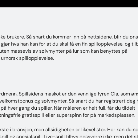
rske brukere. Så snart du kommer inn på nettsidene, blir du øn
ør hva han kan for at du skal få en fin spillopplevelse, og til
ssuten massevis av sølvmynter på lur som kan benyttes på
 urnorsk spillopplevelse.
 nordmenn. Spillsidens maskot er den vennlige fyren Ola, som øn
 velkomstbonus og sølvmynter. Så snart du har registrert deg 
å hver gang du spiller. Når måleren er helt full, får du tildelt
ningsfrie gratisspill eller superspinn for på markedsplassen.
ørste i bransjen, men allsidigheten er likevel stor. Her kan du n
ill og spesialspill. Live-spill tilbys dessverre ikke, men det s