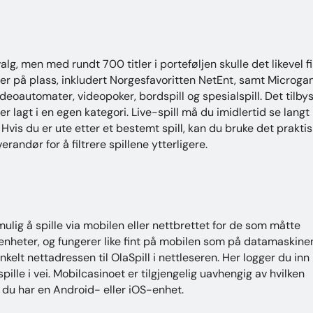
alg, men med rundt 700 titler i porteføljen skulle det likevel f
e er på plass, inkludert Norgesfavoritten NetEnt, samt Microg
ideoautomater, videopoker, bordspill og spesialspill. Det tilby
r lagt i en egen kategori. Live-spill må du imidlertid se langt
. Hvis du er ute etter et bestemt spill, kan du bruke det prakti
randør for å filtrere spillene ytterligere.
mulig å spille via mobilen eller nettbrettet for de som måtte
 enheter, og fungerer like fint på mobilen som på datamaskinen
nkelt nettadressen til OlaSpill i nettleseren. Her logger du inn
le i vei. Mobilcasinoet er tilgjengelig uavhengig av hvilken
 du har en Android- eller iOS-enhet.