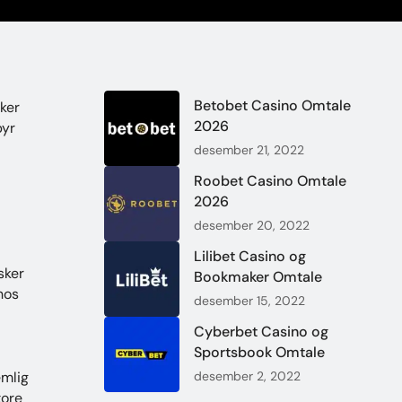
Betobet Casino Omtale
sker
2026
byr
desember 21, 2022
Roobet Casino Omtale
2026
desember 20, 2022
Lilibet Casino og
sker
Bookmaker Omtale
hos
desember 15, 2022
Cyberbet Casino og
Sportsbook Omtale
emlig
desember 2, 2022
tore