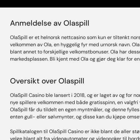
Anmeldelse av Olaspill
OlaSpill er et helnorsk nettcasino som kun er tiltenkt no
velkommen av Ola, en hyggelig fyr med urnorsk navn. Ola gj
blant annet to forskjellige velkomstbonuser. Ola har de
markedsplassen. Bli kjent med Ola og gjør deg klar for en
Oversikt over Olaspill
OlaSpill Casino ble lansert i 2018, og er laget av og for
nye spillere velkommen med både gratisspinn, en valgfri
OlaSpill får du tildelt en egen myntmåler, og denne fylles p
enten gull- eller sølvmynter, og disse kan du kjøpe omset
Spillkatalogen til OlaSpill Casino er ikke blant de aller st
velge blant alt fra videoautomater og videopoker til bordsp