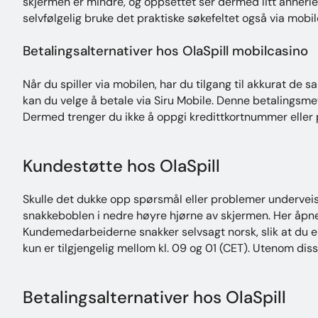
skjermen er mindre, og oppsettet ser dermed litt annerle
selvfølgelig bruke det praktiske søkefeltet også via mobil
Betalingsalternativer hos OlaSpill mobilcasino
Når du spiller via mobilen, har du tilgang til akkurat de
kan du velge å betale via Siru Mobile. Denne betalingsm
Dermed trenger du ikke å oppgi kredittkortnummer eller
Kundestøtte hos OlaSpill
Skulle det dukke opp spørsmål eller problemer underveis,
snakkeboblen i nedre høyre hjørne av skjermen. Her åpnes 
Kundemedarbeiderne snakker selvsagt norsk, slik at du en
kun er tilgjengelig mellom kl. 09 og 01 (CET). Utenom dis
Betalingsalternativer hos OlaSpill