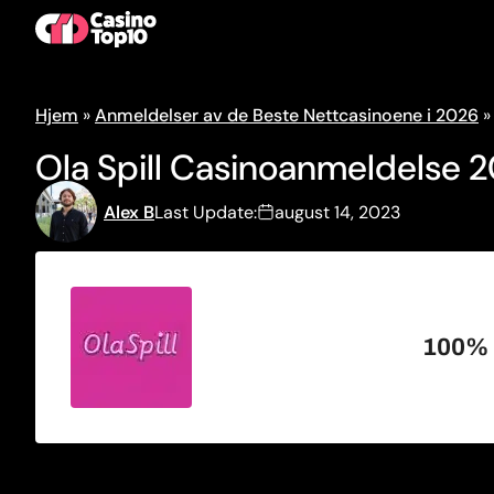
Hjem
»
Anmeldelser av de Beste Nettcasinoene i 2026
Ola Spill Casinoanmeldelse 
Alex B
Last Update:
august 14, 2023
100% 