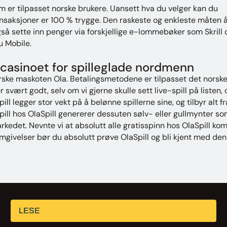
om er tilpasset norske brukere. Uansett hva du velger kan du
transaksjoner er 100 % trygge. Den raskeste og enkleste måten 
gså sette inn penger via forskjellige e-lommebøker som Skrill 
u Mobile.
e casinoet for spilleglade nordmenn
ske maskoten Ola. Betalingsmetodene er tilpasset det norsk
r svært godt, selv om vi gjerne skulle sett live-spill på listen,
l legger stor vekt på å belønne spillerne sine, og tilbyr alt fr
 spill hos OlaSpill genererer dessuten sølv- eller gullmynter s
arkedet. Nevnte vi at absolutt alle gratisspinn hos OlaSpill k
 omgivelser bør du absolutt prøve OlaSpill og bli kjent med den
LESE