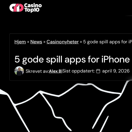
Hjem
»
News
»
Casinonyheter
»
5 gode spill apps for 
5 gode spill apps for iPhon
Sist oppdatert:
april 9, 2026
Skrevet av:
|
Alex B