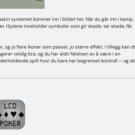
kin systemet kommer inn i bildet her. Når du går inn i kamp, ​​
r. Hjulene inneholder symboler som gir skade, tar skade, får
 og jo flere ikoner som passer, jo større effekt. I tillegg kan d
erer veldig bra, og du har aldri følelsen av å være i en
underholdende spill hvor du bare har begrenset kontroll – og de