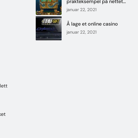
prakteksempel på nettets
overlegne slots
januar 22, 2021
Å lage et online casino
januar 22, 2021
lett
ket