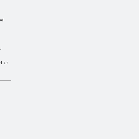
vil
u
t er