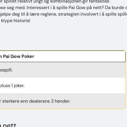
 spillet relativt ungt og kombinasjonen gir fantastisk
 seg med. Interessert i å spille Pai Gow på nett? Da burde 
pe deg til å lære reglene, strategien involvert i å spille spill
 klype historie!
m Pai Gow Poker
ospill.
luss 1 joker.
r sterkere enn dealerens 2 hender.
 nett