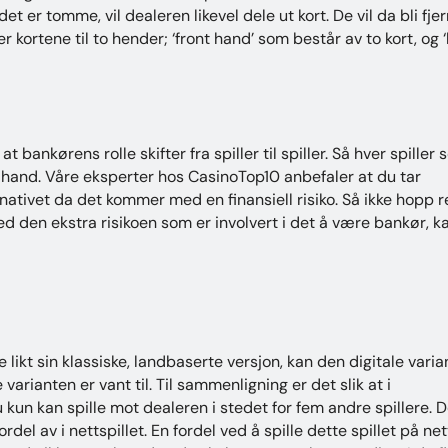
t er tomme, vil dealeren likevel dele ut kort. De vil da bli fje
ter kortene til to hender; ‘front hand’ som består av to kort, og 
at bankørens rolle skifter fra spiller til spiller. Så hver spiller
n hand. Våre eksperter hos CasinoTop10 anbefaler at du tar
nativet da det kommer med en finansiell risiko. Så ikke hopp re
 den ekstra risikoen som er involvert i det å være bankør, k
 likt sin klassiske, landbaserte versjon, kan den digitale vari
arianten er vant til. Til sammenligning er det slik at i
u kun kan spille mot dealeren i stedet for fem andre spillere. D
del av i nettspillet. En fordel ved å spille dette spillet på net