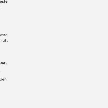
leste
.
lære.
 titt
ppen,
g
nden