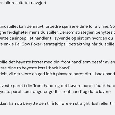
blir resultatet uavgjort.
nospillet kan definitivt forbedre sjansene dine for å vinne. So
egne ferdigheter mens du spiller. Dersom strategien benyttes 
Dette casinospillet handler til syvende og sist om hvordan du
re enkle Pai Gow Poker-strategitips i betraktning når du spille
spille det høyeste kortet med din ‘front hand’ som består av en
ere dine to høyeste kort i ‘back hand’.
lt, vil det være en god idé å plassere paret ditt i ‘back hand’
veste paret i din ‘front hand’ og det høyere paret i ‘back hand
yeste paret som rangerer godt i ‘front hand’ og de to lavere
n, kan du benytte den til å fullføre en straight flush eller til