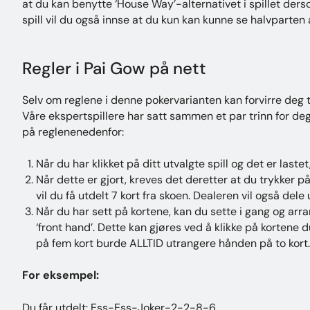
at du kan benytte ‘House Way’-alternativet i spillet ders
spill vil du også innse at du kun kan kunne se halvparten
Regler i Pai Gow på nett
Selv om reglene i denne pokervarianten kan forvirre deg ti
Våre ekspertspillere har satt sammen et par trinn for deg
på reglenenedenfor:
Når du har klikket på ditt utvalgte spill og det er last
Når dette er gjort, kreves det deretter at du trykker p
vil du få utdelt 7 kort fra skoen. Dealeren vil også dele u
Når du har sett på kortene, kan du sette i gang og arr
‘front hand’. Dette kan gjøres ved å klikke på kortene 
på fem kort burde ALLTID utrangere hånden på to kort.
For eksempel:
Du får utdelt: Ess-Ess-Joker-2-2-8-6