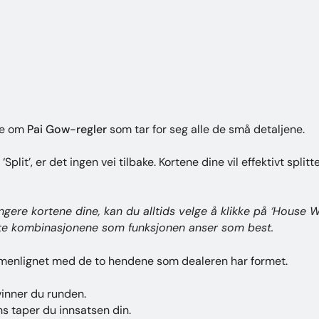
ide om
Pai Gow-regler
som tar for seg alle de små detaljene.
lit’, er det ingen vei tilbake. Kortene dine vil effektivt splitte
gere kortene dine, kan du alltids velge å klikke på ‘House W
tte kombinasjonene som funksjonen anser som best.
ammenlignet med de to hendene som dealeren har formet.
inner du runden.
s taper du innsatsen din.