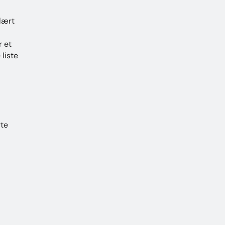
ulært
r et
liste
rte