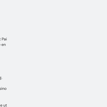
 Pai
e en
g.
sino
le ut