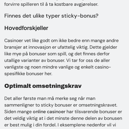
forvirre spilleren til å ta kostbare avgjørelser.
Finnes det ulike typer sticky-bonus?
Hovedforskjeller
Casinoer vet like godt om ikke bedre enn mange andre
bransjer at innovasjon er ufattelig viktig. Dette gjelder
like mye på bonuser som spill, og det finnes derfor
utallige varianter av bonuser. Vi tar for oss de aller
vanligste og noen mindre vanlige og enkelt casino-
spesifikke bonuser her.
Optimalt omsetningskrav
Det aller første man må merke seg når man
sammenligner to sticky bonuser er omsetningskravet.
Siden mange
online casinoer
har tilsvarende bonuser er
det veldig viktig at i det minste denne delen av bonusen
er best mulig i din fordel. I eksemplene nedenfor vil vi