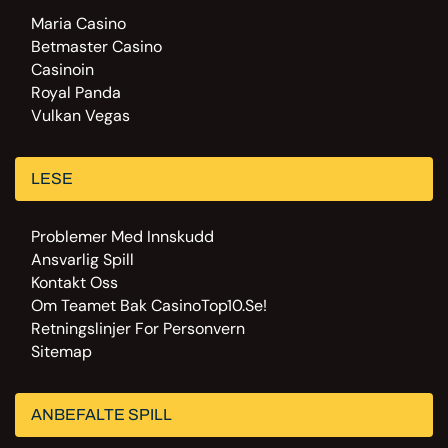
Maria Casino
Betmaster Casino
Casinoin
Royal Panda
Vulkan Vegas
LESE
Problemer Med Innskudd
Ansvarlig Spill
Kontakt Oss
Om Teamet Bak CasinoTop10.se!
Retningslinjer For Personvern
Sitemap
ANBEFALTE SPILL