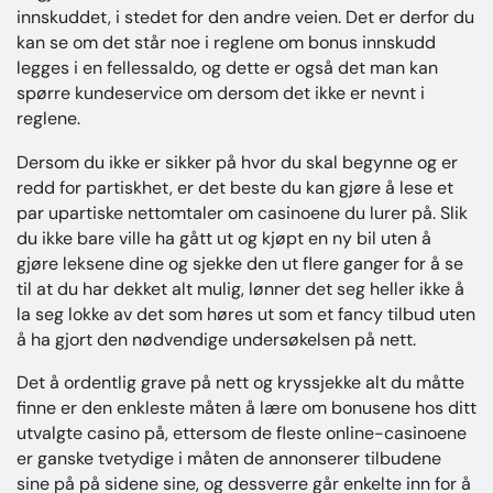
innskuddet, i stedet for den andre veien. Det er derfor du
kan se om det står noe i reglene om bonus innskudd
legges i en fellessaldo, og dette er også det man kan
spørre kundeservice om dersom det ikke er nevnt i
reglene.
Dersom du ikke er sikker på hvor du skal begynne og er
redd for partiskhet, er det beste du kan gjøre å lese et
par upartiske nettomtaler om casinoene du lurer på. Slik
du ikke bare ville ha gått ut og kjøpt en ny bil uten å
gjøre leksene dine og sjekke den ut flere ganger for å se
til at du har dekket alt mulig, lønner det seg heller ikke å
la seg lokke av det som høres ut som et fancy tilbud uten
å ha gjort den nødvendige undersøkelsen på nett.
Det å ordentlig grave på nett og kryssjekke alt du måtte
finne er den enkleste måten å lære om bonusene hos ditt
utvalgte casino på, ettersom de fleste online-casinoene
er ganske tvetydige i måten de annonserer tilbudene
sine på på sidene sine, og dessverre går enkelte inn for å