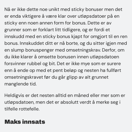
Nå er ikke dette noe unikt med sticky bonuser men det
er enda viktigere å være klar over utløpsdatoer på en
sticky enn noen annen form for bonus. Dette er av
grunner som er forklart litt tidligere, og er fordi et
innskudd med en sticky bonus kjapt for omgjort til en ren
bonus. Innskuddet ditt er nå borte, og du sitter igjen med
en slump bonuspenger med omsetningskrav. Derfor, om
du ikke klarer å omsette bonusen innen utløpsdatoen
forsvinner rubbel og bit. Det er ikke mye som er surere
enn å ende op med et pent beløp og nesten ha fullført
omsetningskravet før du går glipp av alt grunnet
manglende tid.
Heldigvis er det nesten alltid en måned eller mer som er
utløpsdatoen, men det er absolutt verdt å merke seg i
tilfelle rottefelle.
Maks innsats