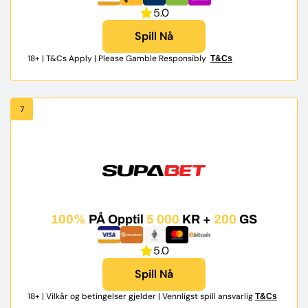
5.0
Spill Nå
18+ | T&Cs Apply | Please Gamble Responsibly
T&Cs
7
100%
PÅ Opptil
5 000
KR +
200
GS
5.0
Spill Nå
18+ | Vilkår og betingelser gjelder | Vennligst spill ansvarlig
T&Cs