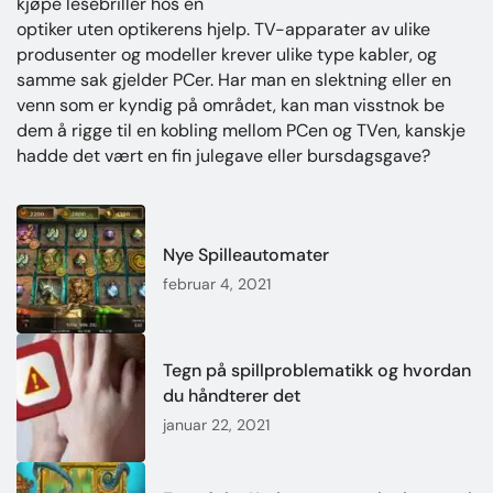
kjøpe lesebriller hos en
optiker uten optikerens hjelp. TV-apparater av ulike
produsenter og modeller krever ulike type kabler, og
samme sak gjelder PCer. Har man en slektning eller en
venn som er kyndig på området, kan man visstnok be
dem å rigge til en kobling mellom PCen og TVen, kanskje
hadde det vært en fin julegave eller bursdagsgave?
Nye Spilleautomater
februar 4, 2021
Tegn på spillproblematikk og hvordan
du håndterer det
januar 22, 2021