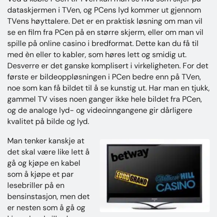
dataskjermen i TVen, og PCens lyd kommer ut gjennom
TVens høyttalere. Det er en praktisk løsning om man vil
se en film fra PCen på en større skjerm, eller om man vil
spille på online casino i bredformat. Dette kan du få til
med èn eller to kabler, som høres lett og smidig ut.
Desverre er det ganske komplisert i virkeligheten. For det
første er bildeoppløsningen i PCen bedre enn på TVen,
noe som kan få bildet til å se kunstig ut. Har man en tjukk,
gammel TV vises noen ganger ikke hele bildet fra PCen,
og de analoge lyd- og videoinngangene gir dårligere
kvalitet på bilde og lyd.
Man tenker kanskje at
det skal være like lett å
gå og kjøpe en kabel
som å kjøpe et par
lesebriller på en
bensinstasjon, men det
er nesten som å gå og