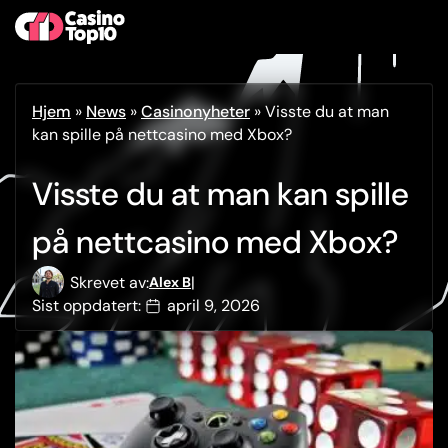
Anmeldelser av de Beste Nettcasinoene i 2026
Hjem
»
News
»
Casinonyheter
»
Visste du at man
Gratis Spill
kan spille på nettcasino med Xbox?
Spill Casino
Visste du at man kan spille
Informasjon
på nettcasino med Xbox?
Skrevet av:
|
Alex B
Sist oppdatert:
april 9, 2026