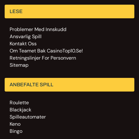
LESE
Problemer Med Innskudd
Ansvarlig Spill
Kontakt Oss
Om Teamet Bak CasinoTop10.se!
Retningslinjer For Personvern
Sitemap
ANBEFALTE SPILL
Roulette
Blackjack
Spilleautomater
Keno
Bingo