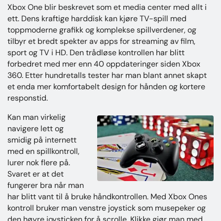
Xbox One blir beskrevet som et media center med allt i
ett. Dens kraftige harddisk kan kjøre TV-spill med
toppmoderne grafikk og komplekse spillverdener, og
tilbyr et bredt spekter av apps for streaming av film,
sport og TV i HD. Den trådløse kontrollen har blitt
forbedret med mer enn 40 oppdateringer siden Xbox
360. Etter hundretalls tester har man blant annet skapt
et enda mer komfortabelt design for hånden og kortere
responstid.
Kan man virkelig
navigere lett og
smidig på internett
med en spillkontroll,
lurer nok flere på.
Svaret er at det
fungerer bra når man
har blitt vant til å bruke håndkontrollen. Med Xbox Ones
kontroll bruker man venstre joystick som musepeker og
den høyre joysticken for å scrolle. Klikke gjør man med