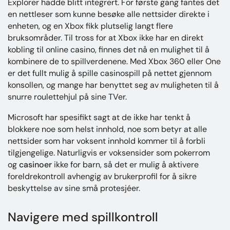
Explorer hadde blitt integrert. For første gang fantes det
en nettleser som kunne besøke alle nettsider direkte i
enheten, og en Xbox fikk plutselig langt flere
bruksområder. Til tross for at Xbox ikke har en direkt
kobling til online casino, finnes det nå en mulighet til å
kombinere de to spillverdenene. Med Xbox 360 eller One
er det fullt mulig å spille casinospill på nettet gjennom
konsollen, og mange har benyttet seg av muligheten til å
snurre roulettehjul på sine TVer.
Microsoft har spesifikt sagt at de ikke har tenkt å
blokkere noe som helst innhold, noe som betyr at alle
nettsider som har voksent innhold kommer til å forbli
tilgjengelige. Naturligvis er voksensider som pokerrom
og
casinoer
ikke for barn, så det er mulig å aktivere
foreldrekontroll avhengig av brukerprofil for å sikre
beskyttelse av sine små protesjéer.
Navigere med spillkontroll