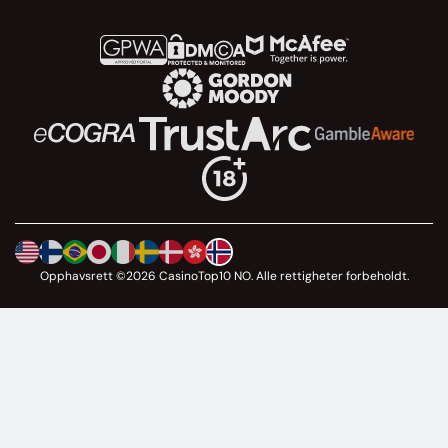
Opphavsrett ©2026 CasinoTop10 NO. Alle rettigheter forbeholdt.