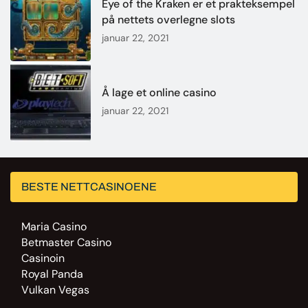
Eye of the Kraken er et prakteksempel
på nettets overlegne slots
januar 22, 2021
Å lage et online casino
januar 22, 2021
BESTE NETTCASINOENE
Maria Casino
Betmaster Casino
Casinoin
Royal Panda
Vulkan Vegas