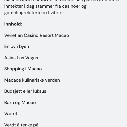
inntekter i dag stammer fra
casinoer
og
gamblingrelaterte aktiviteter.
Innhold:
Venetian Casino Resort Macao
En by i byen
Asias Las Vegas
Shopping i Macao
Macaos kulinariske verden
Budsjett eller luksus
Barn og Macao
Været
Verdt å tenke på