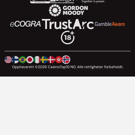
Opphavsrett ©2026 CasinoTop10 NO. Alle rettigheter forbeholdt.