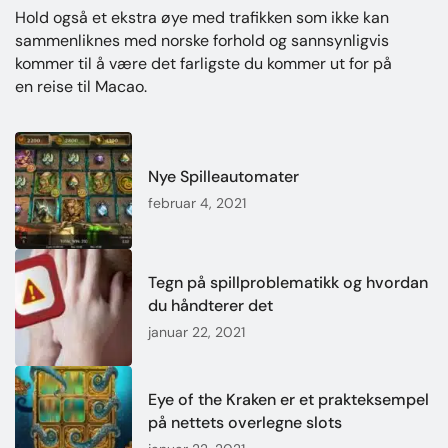
Hold også et ekstra øye med trafikken som ikke kan
sammenliknes med norske forhold og sannsynligvis
kommer til å være det farligste du kommer ut for på
en reise til Macao.
Nye Spilleautomater
februar 4, 2021
Tegn på spillproblematikk og hvordan
du håndterer det
januar 22, 2021
Eye of the Kraken er et prakteksempel
på nettets overlegne slots