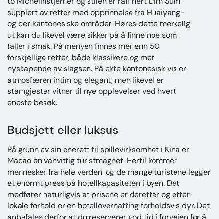
to Michelinstjerner og stilen er raffinert Dim Sum
supplert av retter med opprinnelse fra Huaiyang-
og det kantonesiske området. Høres dette merkelig
ut kan du likevel være sikker på å finne noe som
faller i smak. På menyen finnes mer enn 50
forskjellige retter, både klassikere og mer
nyskapende av slagsen. På ekte kantonesisk vis er
atmosfæren intim og elegant, men likevel er
stamgjester vitner til nye opplevelser ved hvert
eneste besøk.
Budsjett eller luksus
På grunn av sin enerett til spillevirksomhet i Kina er
Macao en vanvittig turistmagnet. Hertil kommer
mennesker fra hele verden, og de mange turistene legger
et enormt press på hotellkapasiteten i byen. Det
medfører naturligvis at prisene er deretter og etter
lokale forhold er en hotellovernatting forholdsvis dyr. Det
anbefales derfor at du reserverer god tid i forveien for å