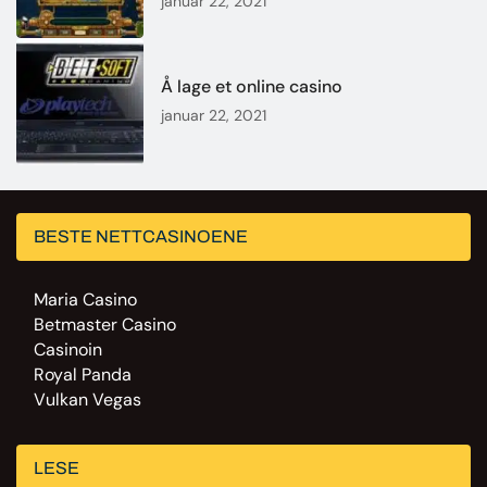
januar 22, 2021
Å lage et online casino
januar 22, 2021
BESTE NETTCASINOENE
Maria Casino
Betmaster Casino
Casinoin
Royal Panda
Vulkan Vegas
LESE