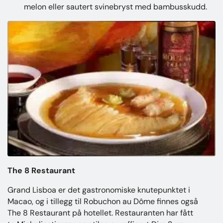
melon eller sautert svinebryst med bambusskudd.
The 8 Restaurant
Grand Lisboa er det gastronomiske knutepunktet i
Macao, og i tillegg til Robuchon au Dôme finnes også
The 8 Restaurant på hotellet. Restauranten har fått