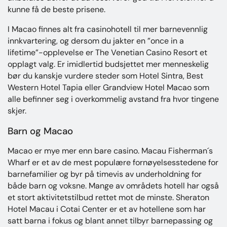
kunne få de beste prisene.
I Macao finnes alt fra casinohotell til mer barnevennlig
innkvartering, og dersom du jakter en ”once in a
lifetime”-opplevelse er The Venetian Casino Resort et
opplagt valg. Er imidlertid budsjettet mer menneskelig
bør du kanskje vurdere steder som Hotel Sintra, Best
Western Hotel Tapia eller Grandview Hotel Macao som
alle befinner seg i overkommelig avstand fra hvor tingene
skjer.
Barn og Macao
Macao er mye mer enn bare casino. Macau Fisherman´s
Wharf er et av de mest populære fornøyelsesstedene for
barnefamilier og byr på timevis av underholdning for
både barn og voksne. Mange av områdets hotell har også
et stort aktivitetstilbud rettet mot de minste. Sheraton
Hotel Macau i Cotai Center er et av hotellene som har
satt barna i fokus og blant annet tilbyr barnepassing og