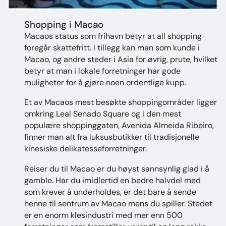
Shopping i Macao
Macaos status som frihavn betyr at all shopping
foregår skattefritt. I tillegg kan man som kunde i
Macao, og andre steder i Asia for øvrig, prute, hvilket
betyr at man i lokale forretninger har gode
muligheter for å gjøre noen ordentlige kupp.
Et av Macaos mest besøkte shoppingområder ligger
omkring Leal Senado Square og i den mest
populære shoppinggaten, Avenida Almeida Ribeiro,
finner man alt fra luksusbutikker til tradisjonelle
kinesiske delikatesseforretninger.
Reiser du til Macao er du høyst sannsynlig glad i å
gamble. Har du imidlertid en bedre halvdel med
som krever å underholdes, er det bare å sende
henne til sentrum av Macao mens du spiller. Stedet
er en enorm klesindustri med mer enn 500