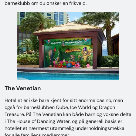
barneklubb om du ønsker en frikveld.
The Venetian
Hotellet er ikke bare kjent for sitt enorme casino, men
også for barneklubben Qube, Ice World og Dragon
Treasure. På The Venetian kan både barn og voksne delta
i The House of Dancing Water, og på generell basis er
hotellet et nærmest utømmelig underholdningsmekka
for alle familiens medlemmer.