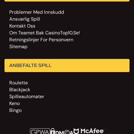
Problemer Med Innskudd
Ansvarlig Spill
Kontakt Oss
Om Teamet Bak CasinoTop10.se!
Retningslinjer For Personvern
Sitemap
ANBEFALTE SPILL
Roulette
Blackjack
Spilleautomater
Keno
Bingo