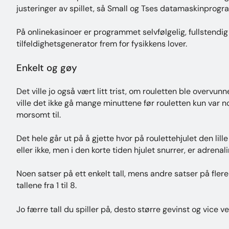
justeringer av spillet, så Small og Tses datamaskinprogr
På onlinekasinoer er programmet selvfølgelig, fullstendig u
tilfeldighetsgenerator frem for fysikkens lover.
Enkelt og gøy
Det ville jo også vært litt trist, om rouletten ble overvunn
ville det ikke gå mange minuttene før rouletten kun var no
morsomt til.
Det hele går ut på å gjette hvor på roulettehjulet den lill
eller ikke, men i den korte tiden hjulet snurrer, er adren
Noen satser på ett enkelt tall, mens andre satser på flere 
tallene fra 1 til 8.
Jo færre tall du spiller på, desto større gevinst og vice ve