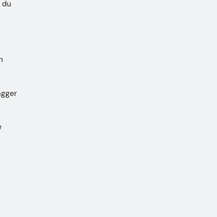
n du
n
agger
e