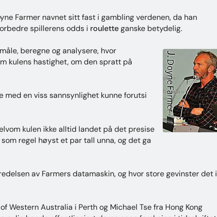
oyne Farmer navnet sitt fast i gambling verdenen, da han
forbedre spillerens odds i
roulette
ganske betydelig.
 måle, beregne og analysere, hvor
. om kulens hastighet, om den spratt på
e med en viss sannsynlighet kunne forutsi
elvom kulen ikke alltid landet på det presise
som regel høyst et par tall unna, og det ga
redelsen av Farmers datamaskin, og hvor store gevinster det i
 of Western Australia i Perth og Michael Tse fra Hong Kong