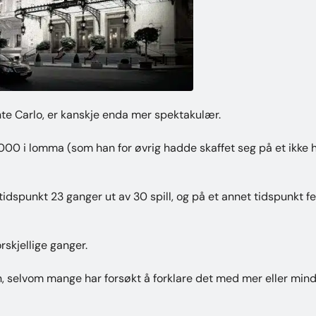
te Carlo, er kanskje enda mer spektakulær.
000 i lomma (som han for øvrig hadde skaffet seg på et ikke h
 tidspunkt 23 ganger ut av 30 spill, og på et annet tidspunkt f
rskjellige ganger.
ten, selvom mange har forsøkt å forklare det med mer eller min