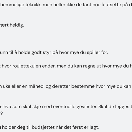
s hemmelige teknikk, men heller ikke de fant noe å utsette på 
vært heldig.
nn til å holde godt styr på hvor mye du spiller for.
t hvor roulettekulen ender, men du kan regne ut hvor mye du 
en uke eller en måned, og deretter bestemme hvor mye du kan
 hva som skal skje med eventuelle gevinster. Skal de legges t
r?
holder deg til budsjettet når det først er lagt.