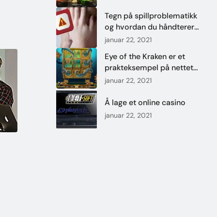
Tegn på spillproblematikk
og hvordan du håndterer
det
januar 22, 2021
Eye of the Kraken er et
prakteksempel på nettets
overlegne slots
januar 22, 2021
Å lage et online casino
januar 22, 2021