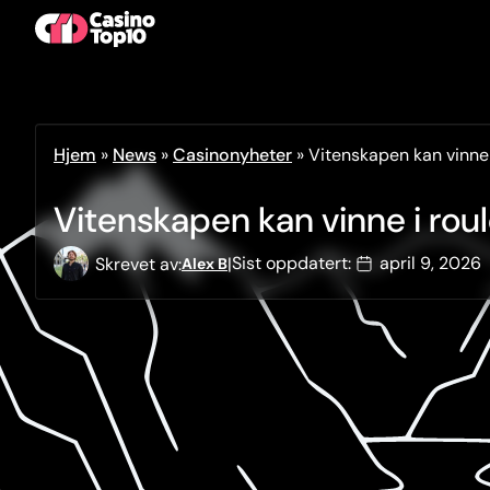
Hjem
»
News
»
Casinonyheter
»
Vitenskapen kan vinne 
Vitenskapen kan vinne i rou
Sist oppdatert:
april 9, 2026
Skrevet av:
|
Alex B