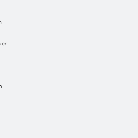
n
 er
n