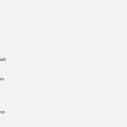
elt
em
dre